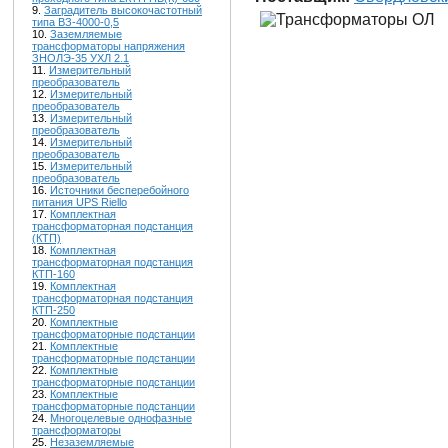
9.
Заградитель высокочастотный
типа ВЗ-4000-0,5
10.
Заземляемые
трансформаторы напряжения
ЗНОЛЭ-35 УХЛ 2.1
11.
Измерительный
преобразователь
12.
Измерительный
преобразователь
13.
Измерительный
преобразователь
14.
Измерительный
преобразователь
15.
Измерительный
преобразователь
16.
Источники бесперебойного
питания UPS Riello
17.
Комплектная
трансформаторная подстанция
(КТП)
18.
Комплектная
трансформаторная подстанция
КТП-160
19.
Комплектная
трансформаторная подстанция
КТП-250
20.
Комплектные
трансформаторные подстанции
21.
Комплектные
трансформаторные подстанции
22.
Комплектные
трансформаторные подстанции
23.
Комплектные
трансформаторные подстанции
24.
Многоцелевые однофазные
трансформаторы
25.
Незаземляемые