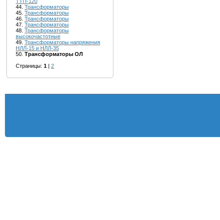
ТТП-120
44.
Трансформаторы
45.
Трансформаторы
46.
Трансформаторы
47.
Трансформаторы
48.
Трансформаторы
высокочастотные
49.
Трансформаторы напряжения
НЛЛ-15 и НЛЛ-35
50.
Трансформаторы ОЛ
Страницы:
1
|
2