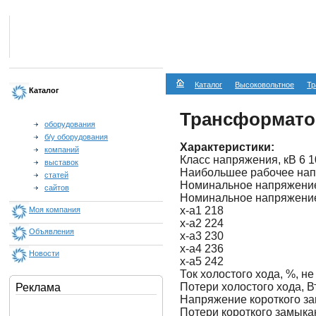
Каталог
Высоковольтное
Тр
Каталог
Трансформат
оборудования
б/у оборудования
Характеристики:
компаний
Класс напряжения, кВ 6 1
выставок
Наибольшее рабочее напр
статей
Номинальное напряжение 
сайтов
Номинальное напряжение в
х-а1 218
Моя компания
х-а2 224
Объявления
х-а3 230
х-а4 236
Новости
x-a5 242
Ток холостого хода, %, не
Потери холостого хода, Вт
Реклама
Напряжение короткого за
Потери короткого замыкан