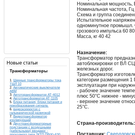
Номинальная мощность, 
Номинальная частота, Гц
Схема и группа соединен
Испытательное напряжени
одноминутное промышл. 
грозового импульса 60 80
Масса, кг 40 42
Назначение:
Трансформатор предназн
Новые статьи
автоблокировки от ВЛ СЦ
железных дорог.
Трансформаторы
Трансформатор изготовле
категории размещения 1 
1.
Шинные трансформаторы тока
ТШЛ 10
эксплуатации при наружн
2.
Автоматические выключатели
- рабочее значение темп
АВМ
3.
Автоторансформатор АТ-4012
плюс 50°С нижнее - минус
4.
Автотрансформатор АТ-1105
- верхнее значение отно
5.
Блоки питания, блоки питания и
преобразования сигнала.
25°С.
6.
видеокорректор с
гальванической развязкой
7.
Видеотрансформатор
изолирующий
Страна-производитель:
8.
Двухтрансформаторные
подстанции с воздушными
(кабельными) вводами: -
Поставщик:
Свердловски
проходного типа 2КТП ПВ(К)-630