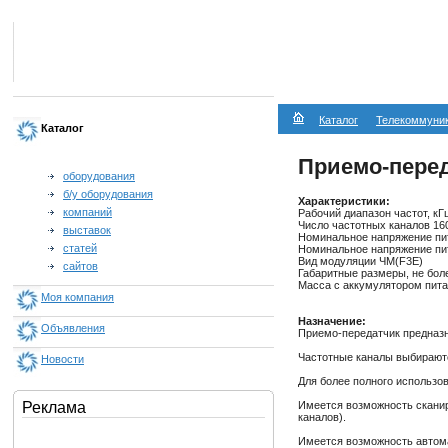
Каталог
Телекоммуни
Каталог
Приемо-перед
оборудования
б/у оборудования
Характеристики:
компаний
Рабочий диапазон частот, кГ
Число частотных каналов 16
выставок
Номинальное напряжение пит
статей
Номинальное напряжение пит
Вид модуляции ЧМ(F3E)
сайтов
Габаритные размеры, не бол
Масса с аккумулятором питан
Моя компания
Назначение:
Объявления
Приемо-передатчик предназн
Частотные каналы выбирают
Новости
Для более полного использо
Имеется возможность сканир
Реклама
каналов).
Имеется возможность автома