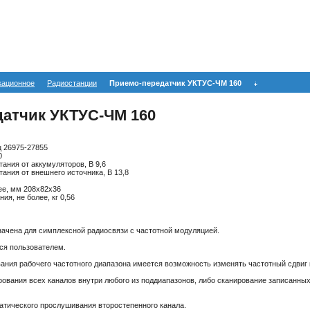
кационное
Радиостанции
Приемо-передатчик УКТУС-ЧМ 160
атчик УКТУС-ЧМ 160
ц 26975-27855
0
ания от аккумуляторов, В 9,6
ания от внешнего источника, В 13,8
ее, мм 208х82х36
ия, не более, кг 0,56
ачена для симплексной радиосвязи с частотной модуляцией.
ся пользователем.
вания рабочего частотного диапазона имеется возможность изменять частотный сдвиг 
ования всех каналов внутри любого из поддиапазонов, либо сканирование записанных 
тического прослушивания второстепенного канала.