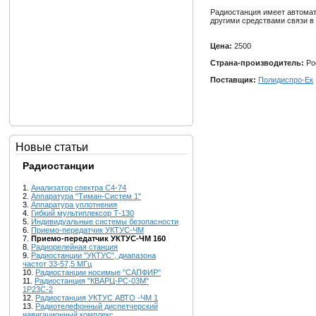
Радиостанция имеет автомат
другими средствами связи в 
Цена:
2500
Страна-производитель:
Ро
Поставщик:
Полидиспро-Ек
Новые статьи
Радиостанции
1.
Анализатор спектра С4-74
2.
Аппаратура "Тиман-Систем 1"
3.
Аппаратура уплотнения
4.
Гибкий мультиплексор Т-130
5.
Индивидуальные системы безопасности
6.
Приемо-передатчик УКТУС-ЧМ
7.
Приемо-передатчик УКТУС-ЧМ 160
8.
Радиорелейная станция
9.
Радиостанции "УКТУС", диапазона
частот 33-57,5 МГц
10.
Радиостанции носимые "САПФИР"
11.
Радиостанция "КВАРЦ-РС-03М"
1Р23С-2
12.
Радиостанция УКТУС АВТО -ЧМ 1
13.
Радиотелефонный диспетчерский
навигационный комплекс